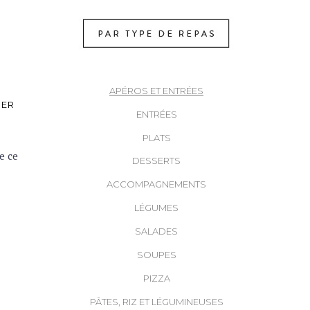
ire Lyon –
ly Blog
APÉROS ET ENTRÉES
MER
ENTRÉES
isine
PLATS
e ce
DESSERTS
ACCOMPAGNEMENTS
LÉGUMES
SALADES
SOUPES
PIZZA
PÂTES, RIZ ET LÉGUMINEUSES