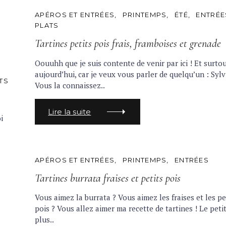
C
APÉROS ET ENTRÉES
PRINTEMPS
ÉTÉ
ENTRÉE
A
PLATS
T
Press Esc to cancel.
E
Tartines petits pois frais, framboises et grenade
G
O
R
Oouuhh que je suis contente de venir par ici ! Et surto
I
aujourd’hui, car je veux vous parler de quelqu’un : Sylv
E
TS
S
Vous la connaissez..
Lire la suite
i
C
APÉROS ET ENTRÉES
PRINTEMPS
ENTRÉES
A
T
Tartines burrata fraises et petits pois
E
G
Vous aimez la burrata ? Vous aimez les fraises et les pe
O
R
pois ? Vous allez aimer ma recette de tartines ! Le peti
I
plus..
E