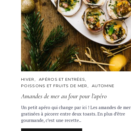
C
HIVER
APÉROS ET ENTRÉES
A
POISSONS ET FRUITS DE MER
AUTOMNE
T
E
Amandes de mer au four pour l’apéro
G
O
R
Un petit apéro qui change par ici ! Les amandes de mer
I
gratinées à picorer entre deux toasts. En plus d’être
E
S
gourmande, c’est une recette..