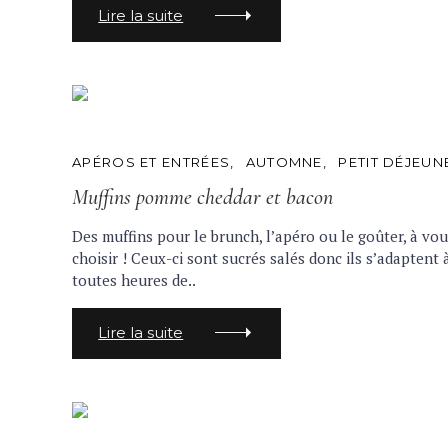
Lire la suite
C
APÉROS ET ENTRÉES
AUTOMNE
PETIT DÉJEUN
A
T
Muffins pomme cheddar et bacon
E
G
Des muffins pour le brunch, l’apéro ou le goûter, à vou
O
R
choisir ! Ceux-ci sont sucrés salés donc ils s’adaptent 
I
toutes heures de..
E
S
Lire la suite