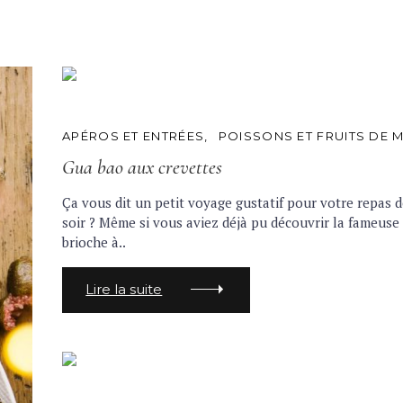
culina
Bes
C
APÉROS ET ENTRÉES
POISSONS ET FRUITS DE 
A
cu
T
Gua bao aux crevettes
E
G
Ça vous dit un petit voyage gustatif pour votre repas d
O
R
soir ? Même si vous aviez déjà pu découvrir la fameuse
I
brioche à..
E
S
Lire la suite