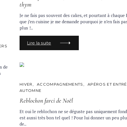
O
thym
R
I
E
Je ne fais pas souvent des cakes, et pourtant à chaque 
S
que j’en cuisine je me demande pourquoi je n’en fais pa
plus !..
Lire la suite
ERS
s de
à
C
HIVER
ACCOMPAGNEMENTS
APÉROS ET ENTR
A
AUTOMNE
T
E
Reblochon farci de Noël
G
O
R
Et oui le reblochon ne se déguste pas uniquement fondu
I
est aussi très bon tel quel ! Pour lui donner un peu plu
E
S
de..