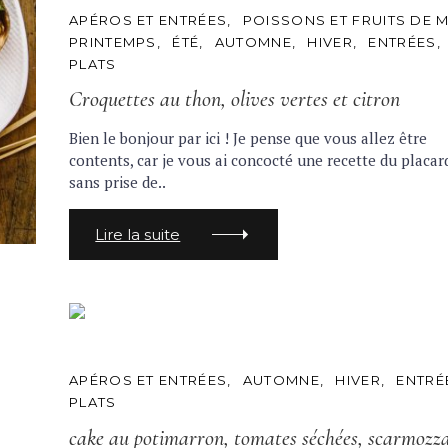
C
APÉROS ET ENTRÉES
POISSONS ET FRUITS DE 
A
PRINTEMPS
ÉTÉ
AUTOMNE
HIVER
ENTRÉES
T
PLATS
E
G
Croquettes au thon, olives vertes et citron
O
R
I
Bien le bonjour par ici ! Je pense que vous allez être
E
S
contents, car je vous ai concocté une recette du placar
sans prise de..
Lire la suite
C
APÉROS ET ENTRÉES
AUTOMNE
HIVER
ENTRÉ
A
PLATS
T
E
cake au potimarron, tomates séchées, scarmozza
G