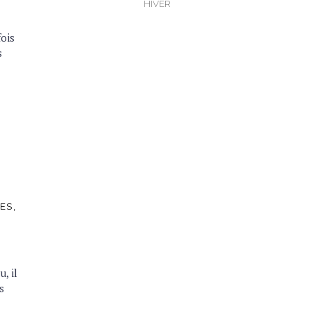
HIVER
fois
s
ÉES
, il
s