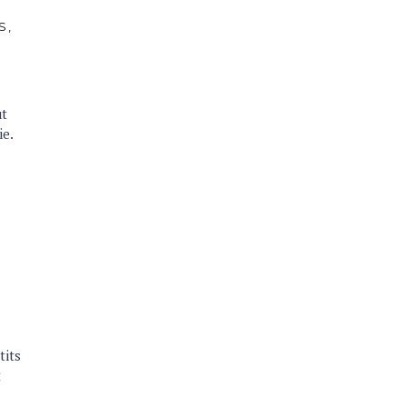
S
ut
ie.
tits
t