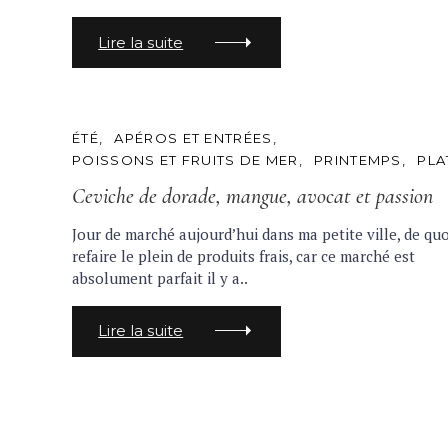
S
c
h
Lire la suite
f
o
r
C
ÉTÉ
APÉROS ET ENTRÉES
:
A
POISSONS ET FRUITS DE MER
PRINTEMPS
PLA
T
E
Ceviche de dorade, mangue, avocat et passion
G
O
R
Jour de marché aujourd’hui dans ma petite ville, de quo
I
refaire le plein de produits frais, car ce marché est
E
S
absolument parfait il y a..
Lire la suite