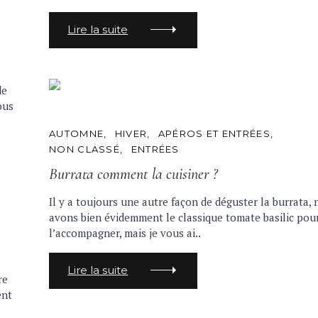
Lire la suite
de
ous
C
AUTOMNE
HIVER
APÉROS ET ENTRÉES
A
NON CLASSÉ
ENTRÉES
T
E
Burrata comment la cuisiner ?
G
O
R
Il y a toujours une autre façon de déguster la burrata,
I
avons bien évidemment le classique tomate basilic pou
E
S
l’accompagner, mais je vous ai..
Lire la suite
re
ent