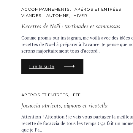
C
ACCOMPAGNEMENTS
APÉROS ET ENTRÉES
A
VIANDES
AUTOMNE
HIVER
T
E
Recettes de Noël : tartinades et samoussas
G
O
R
Comme promis sur instagram, me voilà avec des idées 
I
recettes de Noël à préparer à l’avance. Je pense que n
E
S
serons majoritairement tous d’accord..
Lire la suite
C
APÉROS ET ENTRÉES
ÉTÉ
A
T
focaccia abricots, oignons et ricotella
S
E
G
e
Attention ! Attention ! je vais vous partager la meilleu
O
R
a
recette de focaccia de tous les temps ! Ça fait un mom
I
que je l’a..
r
E