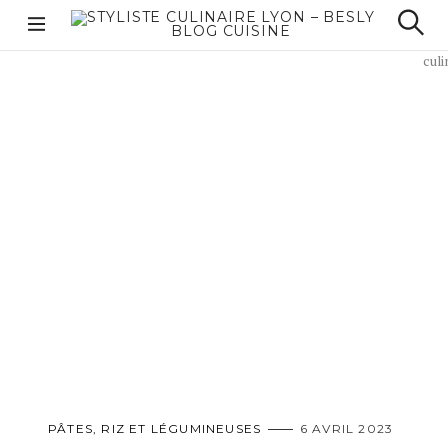
S
k
A
Styliste culinaire
S
i
e
C
Lyon – Besly Blog
p
a
cuisine
C
r
t
c
U
o
h
c
E
o
I
n
L
t
e
n
t
PÂTES, RIZ ET LÉGUMINEUSES
M
6 AVRIL 2023
A