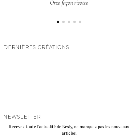
Orzo façon risotto
I
N
C
A
T
E
G
O
R
Y
DERNIÈRES CRÉATIONS
NEWSLETTER
Recevez toute l'actualité de Besly, ne manquez pas les nouveaux
articles.