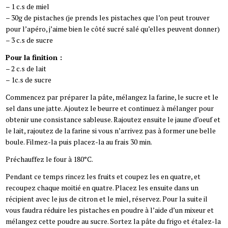
– 1 c.s de miel
– 30g de pistaches (je prends les pistaches que l’on peut trouver
pour l’apéro, j’aime bien le côté sucré salé qu’elles peuvent donner)
– 3 c.s de sucre
Pour la finition :
– 2 c.s de lait
– 1c.s de sucre
Commencez par préparer la pâte, mélangez la farine, le sucre et le
sel dans une jatte. Ajoutez le beurre et continuez à mélanger pour
obtenir une consistance sableuse. Rajoutez ensuite le jaune d’oeuf et
le lait, rajoutez de la farine si vous n’arrivez pas à former une belle
boule. Filmez-la puis placez-la au frais 30 min.
Préchauffez le four à 180°C.
Pendant ce temps rincez les fruits et coupez les en quatre, et
recoupez chaque moitié en quatre. Placez les ensuite dans un
récipient avec le jus de citron et le miel, réservez. Pour la suite il
vous faudra réduire les pistaches en poudre à l’aide d’un mixeur et
mélangez cette poudre au sucre. Sortez la pâte du frigo et étalez-la