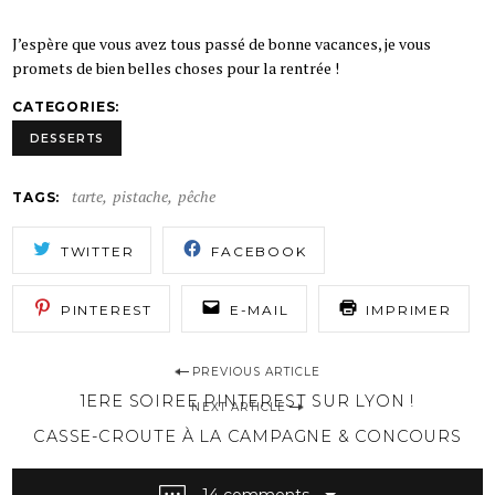
J’espère que vous avez tous passé de bonne vacances, je vous
promets de bien belles choses pour la rentrée !
CATEGORIES
DESSERTS
tarte
pistache
pêche
TAGS
TWITTER
FACEBOOK
PINTEREST
E-MAIL
IMPRIMER
PREVIOUS ARTICLE
P
1ERE SOIREE PINTEREST SUR LYON !
o
NEXT ARTICLE
s
CASSE-CROUTE À LA CAMPAGNE & CONCOURS
t
n
14 comments