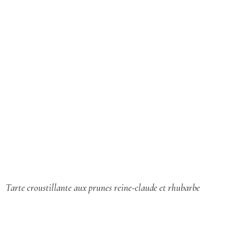
S
e
a
r
c
h
f
o
r
:
Tarte croustillante aux prunes reine-claude et rhubarbe