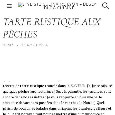
S
k
ÉTÉ
Styliste culinaire
S
i
e
Lyon – Besly Blog
TARTE
RUSTIQUE
AUX
p
a
cuisine
r
t
c
PÊCHES
o
h
c
o
BESLY
25 AOÛT 2014
n
t
e
Et oui c’est la rentrée, toutes les bonnes choses ont une fin, mais il
n
n’est jamais trop tard pour se régaler ! Après avoir passé des
t
heures au soleil à dorer en dévorant tous les magasines de cuisines
que j’avais emporté dans ma valise, j’ai voulu essayer cette superbe
recette de
tarte rustique
trouvée dans le
SAVEUR
j’ai juste rajouté
quelques pêches aux nectarines ! Succès garantie, les vacances sont
encore dans nos assiettes ! Je vous rapporte en plus une belle
ambiance de vacances passées dans le var chez la Nanie :). Quel
plaisir de pouvoir se balader dans un jardin, les plantes, les fleurs et
le joli petit potager, tout pour se mettre d’une humeur douce et