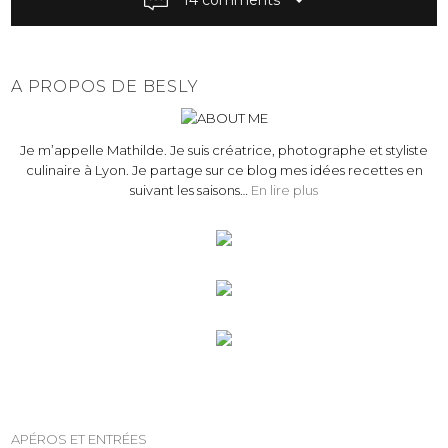
a
v
i
g
A PROPOS DE BESLY
a
t
Je m’appelle Mathilde. Je suis créatrice, photographe et styliste
i
culinaire à Lyon. Je partage sur ce blog mes idées recettes en
o
suivant les saisons…
En lire plus
n
APÉROS ET ENTRÉES