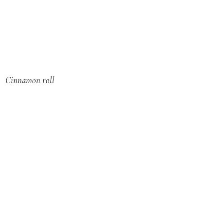
f
o
r
:
Cinnamon roll