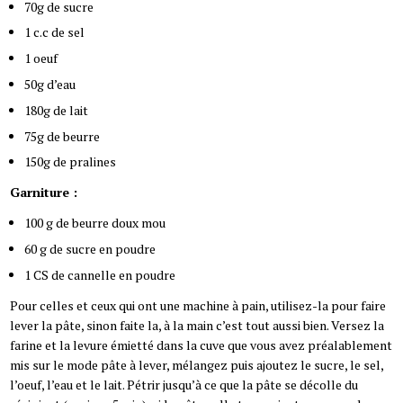
70g de sucre
1 c.c de sel
1 oeuf
50g d’eau
180g de lait
75g de beurre
150g de pralines
Garniture :
100 g
de
beurre doux mou
60 g
de
sucre en poudre
1 CS
de
cannelle en poudre
Pour celles et ceux qui ont une machine à pain, utilisez-la pour faire
lever la pâte, sinon faite la, à la main c’est tout aussi bien. Versez la
farine et la levure émietté dans la cuve que vous avez préalablement
mis sur le mode pâte à lever, mélangez puis ajoutez le sucre, le sel,
l’oeuf, l’eau et le lait. Pétrir jusqu’à ce que la pâte se décolle du