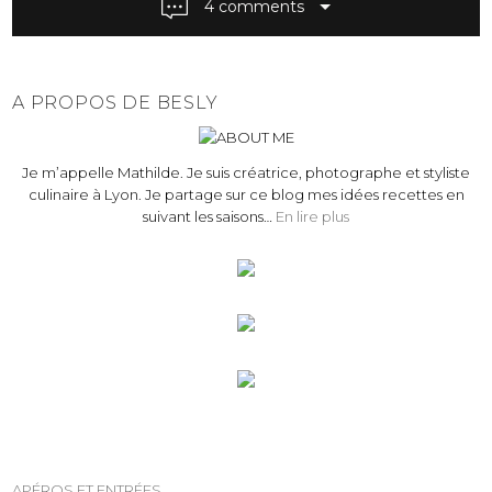
4 comments
a
v
i
g
A PROPOS DE BESLY
a
t
Je m’appelle Mathilde. Je suis créatrice, photographe et styliste
i
culinaire à Lyon. Je partage sur ce blog mes idées recettes en
o
suivant les saisons…
En lire plus
n
APÉROS ET ENTRÉES