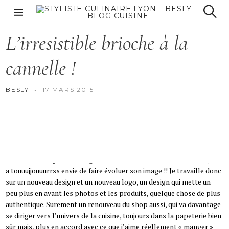
S
k
PAINS ET BRIOCHES
Styliste culinaire
S
i
e
Lyon – Besly Blog
L’irresistible
brioche
à
la
p
a
cuisine
r
t
c
cannelle
!
o
h
c
o
BESLY
17 MARS 2015
n
t
e
Hello tout le monde ! A force de voir fleurir de nouveaux design de
n
blog par ci par là, je suis moi aussi en train de me demander si je ne
t
vais pas changer ^^! Etant graphiste c’est encore plus démangeant,
celles et ceux qui le sont également se reconnaîtront surement, on
a touuujjouuurrss envie de faire évoluer son image !! Je travaille donc
sur un nouveau design et un nouveau logo, un design qui mette un
peu plus en avant les photos et les produits, quelque chose de plus
authentique. Surement un renouveau du shop aussi, qui va davantage
se diriger vers l’univers de la cuisine, toujours dans la papeterie bien
sûr mais, plus en accord avec ce que j’aime réellement « manger »