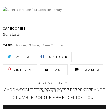
CATEGORIES
Non classé
Brioche
Brunch
Cannelle
sucré
TAGS
TWITTER
FACEBOOK
PINTEREST
E-MAIL
IMPRIMER
PREVIOUS ARTICLE
P
VELOUTÉ DE COURGETTES, ORANGE, CARDAMOME ET RICOTTA AUX ZESTES D’ORANGE
o
NEXT ARTICLE
s
CRUMBLE POIRE ET PAIN D’ÉPICE, TOUT SIMPLEMENT !
t
n