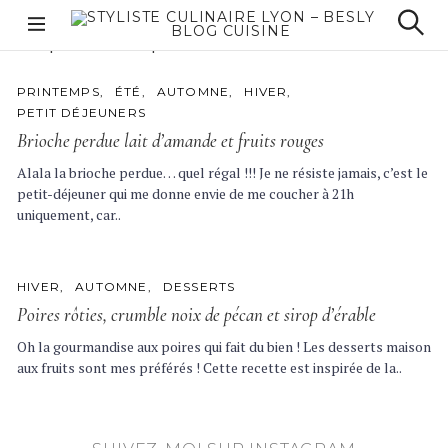
S
k
Étiquette :
sirop d’érable
Styliste culinaire
S
i
e
Lyon – Besly Blog
p
a
cuisine
C
PRINTEMPS
ÉTÉ
AUTOMNE
HIVER
r
t
A
c
PETIT DÉJEUNERS
o
T
h
E
Brioche perdue lait d’amande et fruits rouges
c
G
O
o
Alala la brioche perdue… quel régal !!! Je ne résiste jamais, c’est le
R
n
I
petit-déjeuner qui me donne envie de me coucher à 21h
E
t
uniquement, car..
S
e
n
t
C
HIVER
AUTOMNE
DESSERTS
A
Poires rôties, crumble noix de pécan et sirop d’érable
T
E
G
Oh la gourmandise aux poires qui fait du bien ! Les desserts maison
O
aux fruits sont mes préférés ! Cette recette est inspirée de la..
R
I
E
S