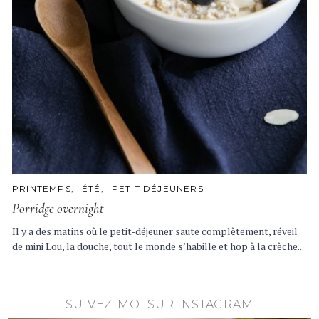
C
PRINTEMPS
ÉTÉ
PETIT DÉJEUNERS
A
Porridge overnight
T
E
G
Il y a des matins où le petit-déjeuner saute complètement, réveil
O
de mini Lou, la douche, tout le monde s’habille et hop à la crèche..
R
I
E
S
SUIVEZ-MOI SUR INSTAGRAM